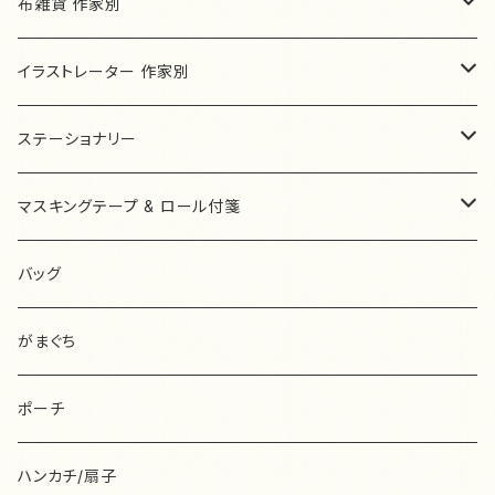
フランス
un joujou
布雑貨 作家別
ピアス/イヤリング
ハンガリー
ネコの小道
HARUMI
イラストレーター 作家別
ネックレス
モールアニマル
ピアス/イヤリング
ショルダーバッグ
オランダ
キャトルシス
O'CAFE…zakka.
Le Petit Prince 星の王子さま
ステーショナリー
ブレスレット
モールアニマル Sサイズ
ヘアアクセサリー
バケツ型バッグ
ボタン
ブローチ
ぬいぐるみ
デンマーク
Sweet Drop
haduki comkom
ナタリーレテ
ハーバリウムボールペン komachi_no☆
マスキングテープ & ロール付箋
その他
モールアニマル SSサイズ
その他
トートバッグ
ピアス/イヤリング
ポーチ
バッグ
うめだゆみ
ネコクリップ ETSUKO
あ行
レターセット
ロール付箋
バッグ
ミニトートバッグ
その他
ティッシュケース
ポーチ
ブローチ
AIUEO
UN handmadezakka
か行
ミニレターセット
マスキングテープ
がまぐち
キャラメルポーチ
コインケース
ハンカチ
ポストカード
浅野みどり
ミナペルホネン
柿本芳枝
mt
BiRD
さ行
封筒&便箋
ラベラーロールシール
ポーチ
フラットポーチ
その他
がまぐち
ポーチ
admi
布雑貨
きたがわじゅり
ムーミン
羊毛フェルト
砂糖ゆき
37-SanNana-
た行
一筆箋
mt
ハンカチ/扇子