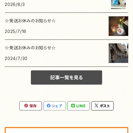
ミトベナオコ
Yuka Butter
ブローチ
ruko
2026/8/3
ピアス
kui-fumufumu
ミニカード
eunji ryu
cotori
さ行その他
トコロコムギ
nonco hanco
平林香乃
miho miyauch
夜長堂
リング
レオ・レオニ
☆発送お休みのお知らせ☆
ネックレス
Ma jolie
ポストカード
えちがわのりゆき
cotori cotori
利光春華
2025/7/16
な行その他
ひろせべに
minmin
や行その他
ら行その他
ブレスレット
Mifa
グリーティングカード
エリック・カール
か行その他
☆発送お休みのお知らせ☆
トビマツショウイチロウ
AIKO FUKAWA
Maison terrier
その他
2024/7/30
モビールカード
Erin Yu
た行その他
福岡麻利子
Mokuji
記事一覧を見る
大森木綿子
クリアファイル
藤巻佐有梨
Mon petit artiste
oudmijin
ぽち袋
仏像ステーショナリー
ま行その他
保存
シェア
LINE
ポスト
岡部みの
下敷き
fragola
沖野愛