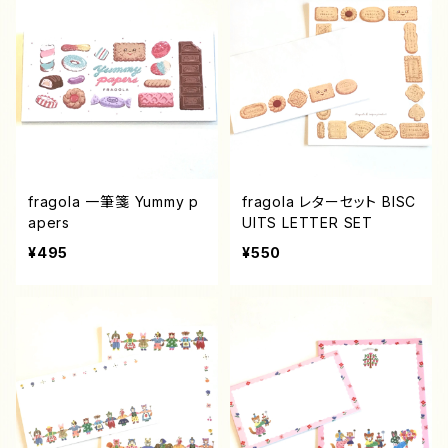
fragola 一筆箋 Yummy p
fragola レターセット BISC
apers
UITS LETTER SET
¥495
¥550