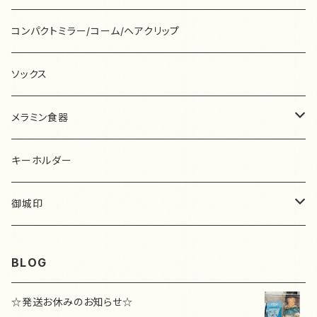
ミニポーチ
メガネケース
Ananö
ブローチ
北岸由美
その他
ピアス/イヤリング
柴田ケイコ
ピアス
たかはしみお
ryu-tete
な行
はがき箋
ムーミン
コンパクトミラー/コーム/ヘアクリップ
ミニミニポーチ
マルチミニケース
ア・ラ・カル堂
ヘアアクセサリー
北澤平祐
その他
しまむらひかり
キーホルダー
高旗将雄
ピアス
ナガキパーマ
ぽこんぬ工房
は行
付箋
その他
ソックス
カードケース
コンパクトミラー
イチハラマコ
ピアス/イヤリング
九ポ堂
清水美紅
その他
多田玲子
イヤリング
中原淳一
Violet&Claire
onnellista
ま行
メモ帳
メラミン食器
スリムペンケース
マスキングテープ
いといゆき
kin.iro.hitode
杉浦さやか
谷小夏
ヘアアクセサリー
ナタリーレテ
hakowasa
升ノ内朝子
memero
や行
ノート
メラミンプレート
キーホルダー
ティッシュケース
その他
いのうえ彩
日下明
鈴木なるみ
田村美紀
その他
ニコレシピ
ハバメグミ
松尾ミユキ
安原ちひろ
Pfeiffer
ら行
シール
メラミンコップ
御城印
ベビースタイ
今井杏
くらはしれい
subikiawa.
手的温度-bighands-
西淑
原裕奈
マリーニ＊モンティーニ
山鳩舎
ピアス
羅久井ハナ
yukiuki wakuwaku
わ行
ペンケース
城ジェンヌ
マスク
BLOG
いわしまあゆ
Krimgen
seiko
てるふく商店
ニシワキタダシ
柊有花
水森亜土
yamyam
イヤリング
リサ・ラーソン
ワカイリエ
Min lilla kanin
スタンプ
至誠堂
☆発送お休みのお知らせ☆
Ooh La La !
黒ねこ意匠
CHIHIRO SONODA
dodolulu
ネクタイ
東ちなつ