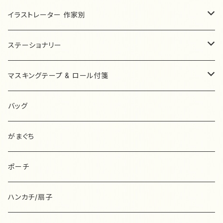
ピアス/イヤリング
ハンガリー
ネコの小道
HARUMI
イラストレーター 作家別
ネックレス
モールアニマル
ピアス/イヤリング
ショルダーバッグ
オランダ
キャトルシス
O'CAFE…zakka.
Le Petit Prince 星の王子さま
ステーショナリー
ブレスレット
モールアニマル Sサイズ
ヘアアクセサリー
バケツ型バッグ
ボタン
ブローチ
ぬいぐるみ
デンマーク
Sweet Drop
haduki comkom
ナタリーレテ
ハーバリウムボールペン komachi_no☆
マスキングテープ & ロール付箋
その他
モールアニマル SSサイズ
その他
トートバッグ
ピアス/イヤリング
ポーチ
バッグ
うめだゆみ
ネコクリップ ETSUKO
あ行
レターセット
ロール付箋
バッグ
ミニトートバッグ
その他
ティッシュケース
ポーチ
ブローチ
AIUEO
UN handmadezakka
か行
ミニレターセット
マスキングテープ
がまぐち
キャラメルポーチ
コインケース
ハンカチ
ポストカード
浅野みどり
ミナペルホネン
柿本芳枝
mt
BiRD
さ行
封筒&便箋
ラベラーロールシール
ポーチ
フラットポーチ
その他
がまぐち
ポーチ
admi
布雑貨
きたがわじゅり
ムーミン
羊毛フェルト
砂糖ゆき
37-SanNana-
た行
一筆箋
mt
ハンカチ/扇子
ミニポーチ
メガネケース
Ananö
ブローチ
北岸由美
その他