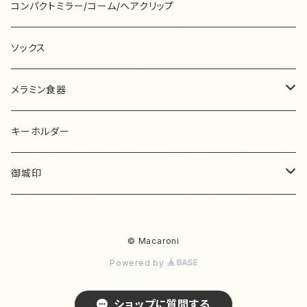
ピアス/イヤリング
柴田ケイコ
ピアス
たかはしみお
ryu-tete
な行
はがき箋
ムーミン
コンパクトミラー/コーム/ヘアクリップ
ミニミニポーチ
マルチミニケース
ア・ラ・カル堂
ヘアアクセサリー
北澤平祐
その他
しまむらひかり
キーホルダー
高旗将雄
ピアス
ナガキパーマ
ぽこんぬ工房
は行
付箋
その他
ソックス
カードケース
コンパクトミラー
イチハラマコ
ピアス/イヤリング
九ポ堂
清水美紅
その他
多田玲子
イヤリング
中原淳一
Violet&Claire
onnellista
ま行
メモ帳
メラミン食器
スリムペンケース
マスキングテープ
いといゆき
kin.iro.hitode
杉浦さやか
谷小夏
ヘアアクセサリー
ナタリーレテ
hakowasa
升ノ内朝子
memero
や行
ノート
メラミンプレート
キーホルダー
ティッシュケース
その他
いのうえ彩
日下明
鈴木なるみ
田村美紀
その他
ニコレシピ
ハバメグミ
松尾ミユキ
安原ちひろ
Pfeiffer
ら行
シール
メラミンコップ
御城印
ベビースタイ
今井杏
くらはしれい
subikiawa.
手的温度-bighands-
西淑
原裕奈
マリーニ＊モンティーニ
山鳩舎
ピアス
羅久井ハナ
yukiuki wakuwaku
わ行
ペンケース
城ジェンヌ
マスク
いわしまあゆ
Krimgen
seiko
てるふく商店
ニシワキタダシ
© Macaroni
柊有花
水森亜土
yamyam
イヤリング
リサ・ラーソン
ワカイリエ
Min lilla kanin
スタンプ
至誠堂
Powered by
Ooh La La !
黒ねこ意匠
CHIHIRO SONODA
dodolulu
ネクタイ
東ちなつ
ミトベナオコ
Yuka Butter
ブローチ
ruko
ピアス
kui-fumufumu
ミニカード
ショップに質問する