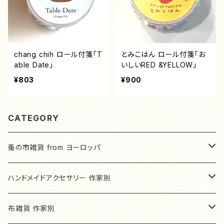
chang chih ロール付箋「T
とみこはん ロール付箋「お
able Date」
いしいRED &YELLOW」
¥803
¥900
CATEGORY
蚤の市雑貨 from ヨーロッパ
ドイツ
ハンドメイドアクセサリー 作家別
フランス
un joujou
布雑貨 作家別