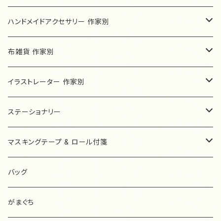
ドイツ
ハンドメイドアクセサリー 作家別
フランス
un joujou
布雑貨 作家別
ピアス/イヤリング
ハンガリー
ネコの小道
HARUMI
イラストレーター 作家別
ネックレス
モールアニマル
ピアス/イヤリング
ショルダーバッグ
オランダ
キャトルシス
O'CAFE…zakka.
Le Petit Prince 星の王子さま
ステーショナリー
ブレスレット
モールアニマル Sサイズ
ヘアアクセサリー
バケツ型バッグ
ボタン
ブローチ
ぬいぐるみ
デンマーク
Sweet Drop
haduki comkom
ナタリーレテ
ハーバリウムボールペン komachi_no☆
マスキングテープ & ロール付箋
その他
モールアニマル SSサイズ
その他
トートバッグ
ピアス/イヤリング
ポーチ
バッグ
うめだゆみ
ネコクリップ ETSUKO
あ行
レターセット
ロール付箋
バッグ
ミニトートバッグ
その他
ティッシュケース
ポーチ
ブローチ
AIUEO
UN handmadezakka
か行
ミニレターセット
マスキングテープ
がまぐち