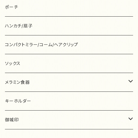
キャラメルポーチ
コインケース
ハンカチ
ポストカード
浅野みどり
ミナペルホネン
柿本芳枝
mt
BiRD
さ行
封筒&便箋
ラベラーロールシール
ポーチ
フラットポーチ
その他
がまぐち
ポーチ
admi
布雑貨
きたがわじゅり
ムーミン
羊毛フェルト
砂糖ゆき
37-SanNana-
た行
一筆箋
mt
ハンカチ/扇子
ミニポーチ
メガネケース
Ananö
ブローチ
北岸由美
その他
ピアス/イヤリング
柴田ケイコ
ピアス
たかはしみお
ryu-tete
な行
はがき箋
ムーミン
コンパクトミラー/コーム/ヘアクリップ
ミニミニポーチ
マルチミニケース
ア・ラ・カル堂
ヘアアクセサリー
北澤平祐
その他
しまむらひかり
キーホルダー
高旗将雄
ピアス
ナガキパーマ
ぽこんぬ工房
は行
付箋
その他
ソックス
カードケース
コンパクトミラー
イチハラマコ
ピアス/イヤリング
九ポ堂
清水美紅
その他
多田玲子
イヤリング
中原淳一
Violet&Claire
onnellista
ま行
メモ帳
メラミン食器
スリムペンケース
マスキングテープ
いといゆき
kin.iro.hitode
杉浦さやか
谷小夏
ヘアアクセサリー
ナタリーレテ
hakowasa
升ノ内朝子
memero
や行
ノート
メラミンプレート
キーホルダー
ティッシュケース
その他
いのうえ彩
日下明
鈴木なるみ
田村美紀
その他
ニコレシピ
ハバメグミ
松尾ミユキ
安原ちひろ
Pfeiffer
ら行
シール
メラミンコップ
御城印
ベビースタイ
今井杏
くらはしれい
subikiawa.
手的温度-bighands-
西淑
原裕奈
マリーニ＊モンティーニ
山鳩舎
ピアス
羅久井ハナ